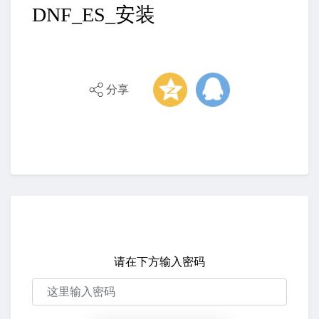
DNF_ES_安装
分享
请在下方输入密码