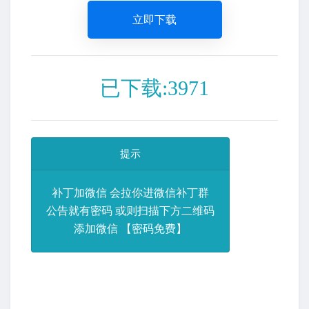
立即下载
已下载:3971
提示
补丁加微信 会拉你进微信补丁群
公告就有密码 或则扫描下方二维码
添加微信 【密码免费】