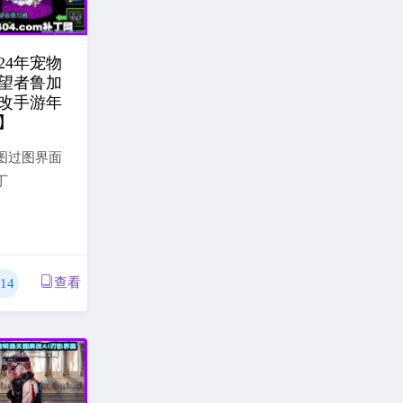
24年宠物
望者鲁加
改手游年
】
图过图界面
丁
查看
14