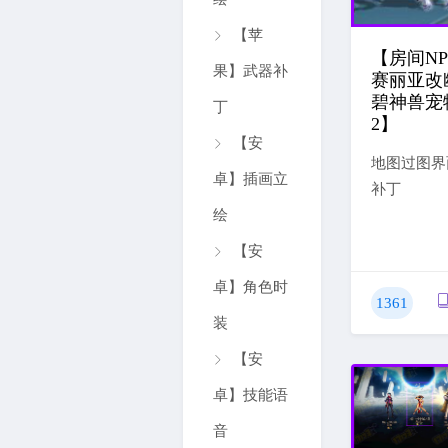
【苹
【房间NP
果】武器补
赛丽亚改
碧神兽宠
丁
2】
【安
地图过图界
卓】插画立
补丁
绘
【安
卓】角色时
1361
装
【安
卓】技能语
音