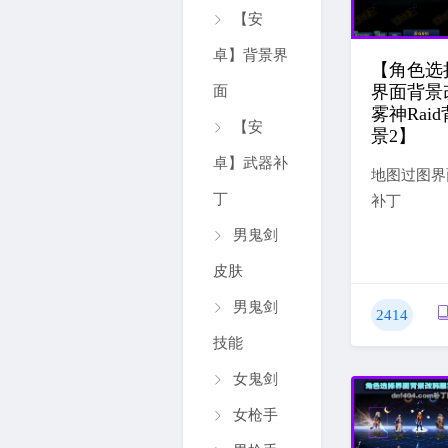
【安
卓】背景界
【角色选
界面背景
面
雾神Raid
【安
景2】
卓】武器补
地图过图界
丁
补丁
男鬼剑
皮肤
男鬼剑
2414
技能
女鬼剑
女枪手