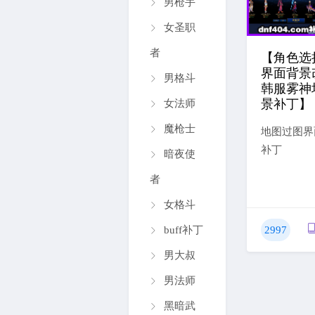
男枪手
女圣职
者
【角色选
界面背景
男格斗
韩服雾神
景补丁】
女法师
魔枪士
地图过图界
补丁
暗夜使
者
女格斗
buff补丁
2997
男大叔
男法师
黑暗武