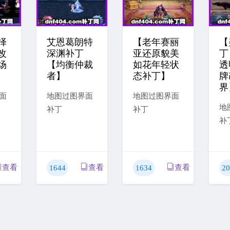
择
艾恩葛朗特
【老年赛丽
【
改
深渊补丁
亚还原貌美
丁
场
【均衡仲裁
如花年轻状
透
者】
态补丁】
牌
界
面
地图过图界面
地图过图界面
地
补丁
补丁
补
查看
查看
查看
1644
1634
20