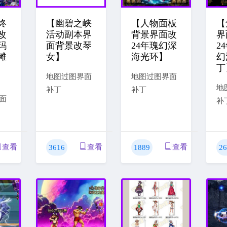
终
【幽碧之峡
【人物面板
【
改
活动副本界
背景界面改
界
玛
面背景改琴
24年瑰幻深
2
滩
女】
海光环】
幻
丁
地图过图界面
地图过图界面
地
补丁
补丁
面
补
查看
查看
查看
3616
1889
26