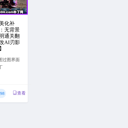
美化补
：无背景
明通关翻
改AI刃影
】
图过图界面
丁
查看
98