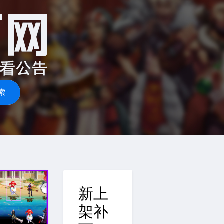
索
新上
架补