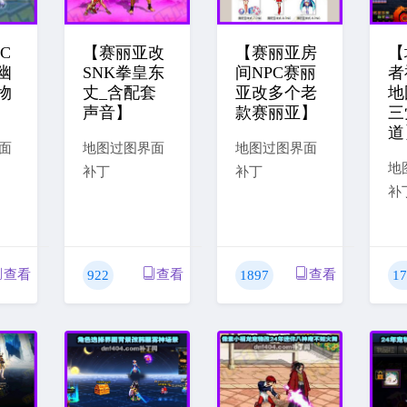
C
【赛丽亚改
【赛丽亚房
【
幽
SNK拳皇东
间NPC赛丽
者
物
丈_含配套
亚改多个老
地
声音】
款赛丽亚】
三
道
面
地图过图界面
地图过图界面
地
补丁
补丁
补
查看
查看
查看
922
1897
17