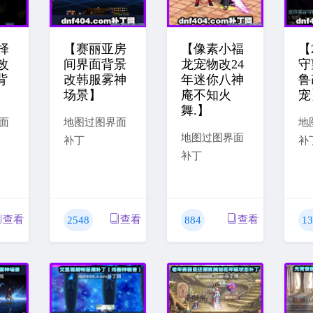
择
【赛丽亚房
【像素小福
【
改
间界面背景
龙宠物改24
守
背
改韩服雾神
年迷你八神
鲁
场景】
庵不知火
宠
舞.】
面
地图过图界面
地
地图过图界面
补丁
补
补丁
查看
查看
查看
2548
884
13