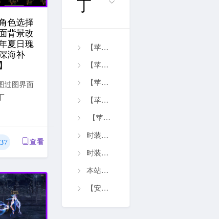
丁
角色选择
面背景改
4年夏日瑰
【苹果】阿修罗赛博朋克技能补丁【0621】
深海补
】
【苹果】红眼80反和谐血色技能补丁【0620】
【苹果】男大枪焚天技能补丁【0623】
图过图界面
丁
【苹果】女散打烈焰火焰技能补丁【0621】
【苹果】女气功烈焰火焰技能补丁【0619】
时装更新中.暂停使用
查看
37
时装更新中.暂停使用
本站所有补丁均为【免费补丁】密码获取不收费 扫码加微信
【安卓角色登录界面12】【0623】