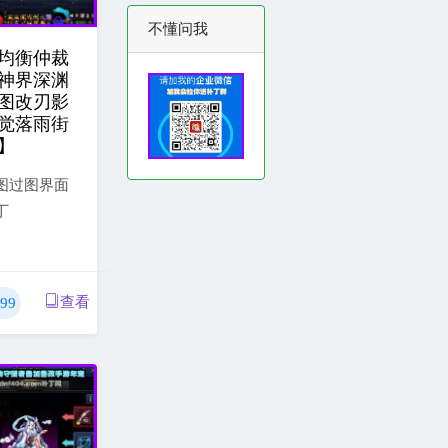
不懂问我
均衡仲裁
神界深渊
图改刃影
觉落雨街
】
图过图界面
丁
查看
99