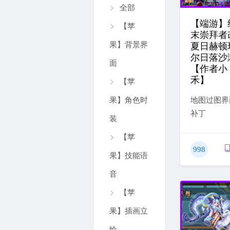
全部
【端游】
【苹
末崇拜者
果】背景界
夏日赫顿
尔日落沙
面
【作者小
禾】
【苹
果】角色时
地图过图界
补丁
装
【苹
998
果】技能语
音
【苹
果】插画立
绘