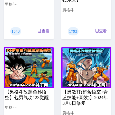
男格斗
男格斗
查看
查看
1543
1793
【男格斗改黑色孙悟
【男散打(超蓝悟空+青
空】包男气功123觉醒
蓝技能+音效)】2024年
3月8日修复
男格斗
男格斗