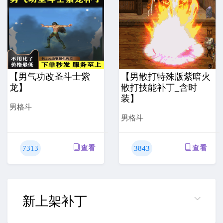
【男气功改圣斗士紫
【男散打特殊版紫暗火
龙】
散打技能补丁_含时
装】
男格斗
男格斗
查看
查看
7313
3843
新上架补丁