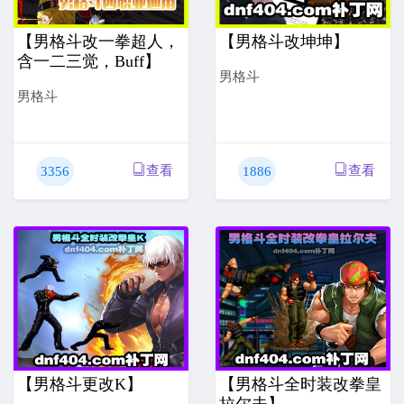
【男格斗改一拳超人，
【男格斗改坤坤】
含一二三觉，buff】
男格斗
男格斗
查看
查看
3356
1886
【男格斗更改K】
【男格斗全时装改拳皇
拉尔夫】