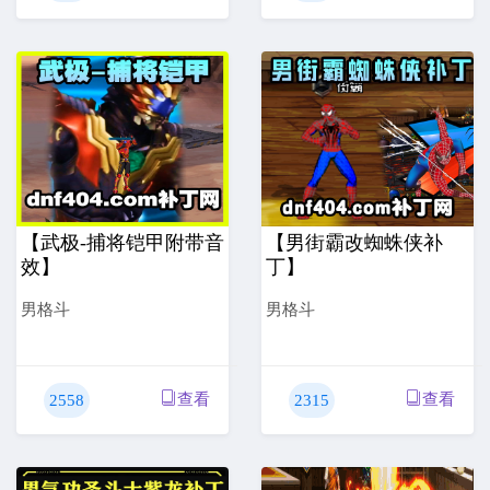
【武极-捕将铠甲附带音
【男街霸改蜘蛛侠补
效】
丁】
男格斗
男格斗
查看
查看
2558
2315