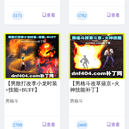
查看
查看
3171
5782
【男散打改李小龙时装
【男格斗改草薙京+火
+技能+BUFF】
神技能补丁】
男格斗
男格斗
查看
查看
2709
2468