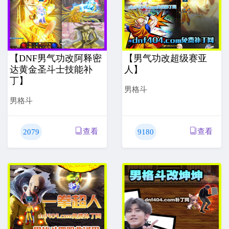
【DNF男气功改阿释密
【男气功改超级赛亚
达黄金圣斗士技能补
人】
丁】
男格斗
男格斗
查看
查看
2079
9180