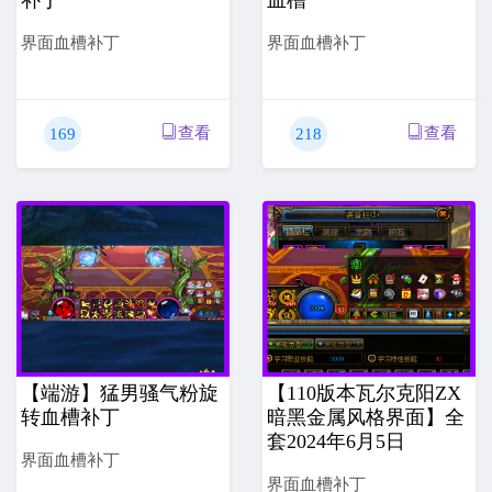
界面血槽补丁
界面血槽补丁
查看
查看
169
218
【端游】猛男骚气粉旋
【110版本瓦尔克阳ZX
转血槽补丁
暗黑金属风格界面】全
套2024年6月5日
界面血槽补丁
界面血槽补丁