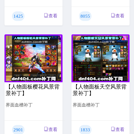
查看
查看
1425
8055
【人物面板樱花风景背
【人物面板天空风景背
景补丁】
景补丁】
界面血槽补丁
界面血槽补丁
查看
查看
2901
1833