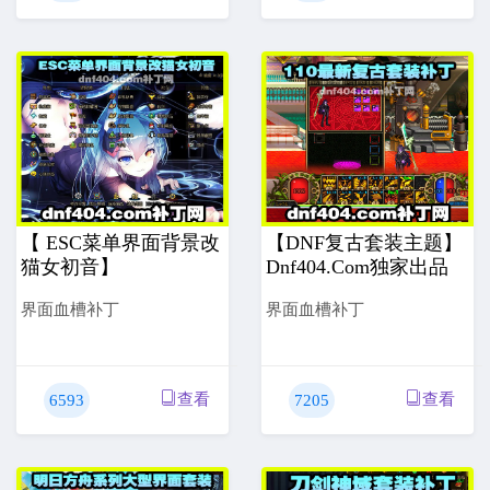
【 ESC菜单界面背景改
【DNF复古套装主题】
猫女初音】
Dnf404.com独家出品
界面血槽补丁
界面血槽补丁
查看
查看
6593
7205